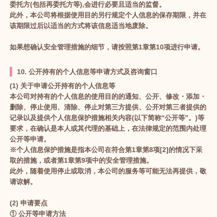
委托方(包括再委托方等),会进行必要且适当的监督。
此外，本公司将根据使用目的另行规定个人信息的保存期限，并在
该期限过后以适当的方式将该信息适当地废除。
如果想确认安全管理措施的细节，请按照第1章第10项进行申请。
10. 公开持有的个人信息等申请方式及咨询窗口
(1) 关于申请公开持有的个人信息等
本公司对持有的个人信息的使用目的的通知、公开、修改・添加・
删除、停止使用、清除、停止对第三方提供、公开对第三者提供的
记录以及提供个人信息保护措施相关内容(以下简称“公开等”。)等
要求，在确认是本人或其代理的基础上，在法律规定的范围内处理
公开等申请。
※个人信息保护措施是指本公司在符合第1章第8项[2]的情况下采
取的措施，或者第1章第9项中的安全管理措施。
此外，随着使用停止或取消，本公司的服务等可能无法再提供，敬
请谅解。
(2) 申请要点
① 公开等申请方法