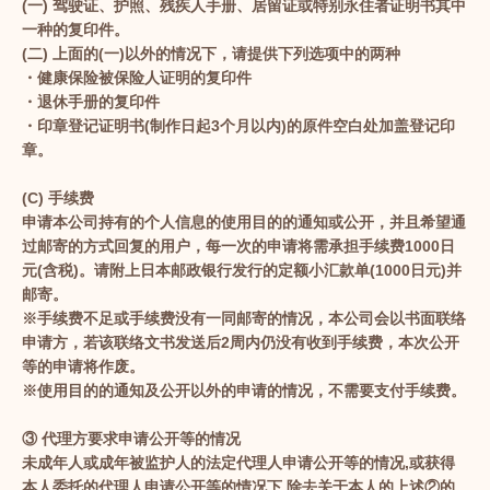
(一) 驾驶证、护照、残疾人手册、居留证或特别永住者证明书其中
一种的复印件。
(二) 上面的(一)以外的情况下，请提供下列选项中的两种
・健康保险被保险人证明的复印件
・退休手册的复印件
・印章登记证明书(制作日起3个月以内)的原件空白处加盖登记印
章。
(C) 手续费
申请本公司持有的个人信息的使用目的的通知或公开，并且希望通
过邮寄的方式回复的用户，每一次的申请将需承担手续费1000日
元(含税)。请附上日本邮政银行发行的定额小汇款单(1000日元)并
邮寄。
※手续费不足或手续费没有一同邮寄的情况，本公司会以书面联络
申请方，若该联络文书发送后2周内仍没有收到手续费，本次公开
等的申请将作废。
※使用目的的通知及公开以外的申请的情况，不需要支付手续费。
③ 代理方要求申请公开等的情况
未成年人或成年被监护人的法定代理人申请公开等的情况,或获得
本人委托的代理人申请公开等的情况下,除去关于本人的上述②的