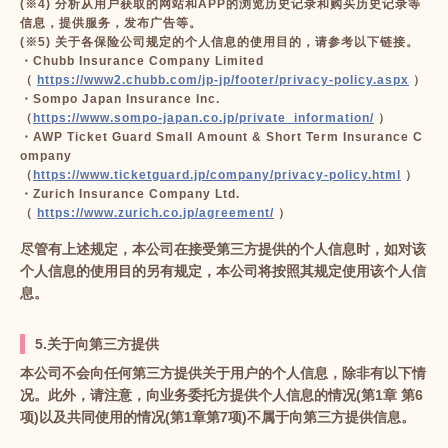
(※4) 分析从用户获取的网站和APP的浏览历史记录和购买历史记录等
信息，提供服务，发布广告等。
(※5) 关于各保险公司规定的个人信息的使用目的，请参考以下链接。
・Chubb Insurance Company Limited
（
https://www2.chubb.com/jp-jp/footer/privacy-policy.aspx
）
・Sompo Japan Insurance Inc.
（
https://www.sompo-japan.co.jp/private_information/
）
・AWP Ticket Guard Small Amount & Short Term Insurance C
ompany
（
https://www.ticketguard.jp/company/privacy-policy.html
）
・Zurich Insurance Company Ltd.
（
https://www.zurich.co.jp/agreement/
）
尽管有上述规定，本公司在接受第三方提供的个人信息时，如对该
个人信息的使用目的另有规定，本公司将按照其规定使用该个人信
息。
5.关于向第三方提供
本公司不会向任何第三方提供关于用户的个人信息，除非有以下情
况。此外，请注意，向业务委托方提供个人信息的情况(第1章 第6
项)以及共同使用的情况(第1章第7项)不属于向第三方提供信息。