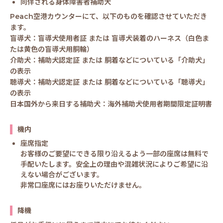
同伴される身体障害者補助犬
Peach空港カウンターにて、以下のものを確認させていただき
ます。
盲導犬：盲導犬使用者証 または 盲導犬装着のハーネス（白色ま
たは黄色の盲導犬用胴輪）
介助犬：補助犬認定証 または 胴着などについている「介助犬」
の表示
聴導犬：補助犬認定証 または 胴着などについている「聴導犬」
の表示
日本国外から来日する補助犬：海外補助犬使用者期間限定証明書
機内
座席指定
お客様のご要望にできる限り沿えるよう一部の座席は無料で
手配いたします。安全上の理由や混雑状況によりご希望に沿
えない場合がございます。
非常口座席にはお座りいただけません。
降機