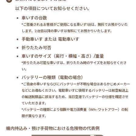
以下の項目についてお知らせください。
車いすの台数
*ご搭乗されるお客様がご使用になる車いす1台は、無料でお預かりいた
します。2台目以降の車いすは有料にてお預かりいたします。
手動車いす または 電動車いす
折りたたみ可否
車いすのサイズ（奥行・横幅・高さ）/重量
*折りたたみ可能な車いすは、折りたたみ時のサイズをお知らせくださ
い。
バッテリーの種類（電動の場合）
*ご自身の車いすならびにバッテリーが不明な場合はあらかじめメーカー
などにお尋ねください。電動車いすに使用するバッテリーは航空輸送上
の輸送制限品に該当するため、当日空港でバッテリーの仕様を確認させ
ていただきます。
*バッテリーの種類により個数や電力消費量（Wh-ワットアワー）の制
限が異なります。
機内持込み・預け手荷物における危険物の代表例