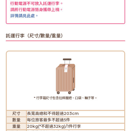
行動電源不可放入託運行李。
請將行動電源隨身攜帶上機。
詳情請見此處。
託運行李（尺寸/數量/重量）
* 行李箱尺寸包含拉桿握把、口袋、輪子等。
尺寸
長寬高總和不得超過203cm
數量
每位旅客最多不超過5件
重量
20kg(*不超過32kg)/1件行李