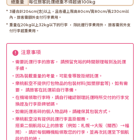
總重量
每位旅客託運總重不得超過100kg
3邊合計204cm(含)以上，且各邊上限高80cm/寬80cm/長230cm以
內，旅客需額外支付行李費用。
重量在20kg以上32kg以下的行李 ， 除託運行李費用外， 旅客需另外支
付行李超重費用。
注意事項
・需要託運行李的旅客， 請預留充裕的時間辦理報到及託運
手續。
・因為裝載重量的考量，可能會導致拒絕託運。
・樂桃航空不提供打包物品的包裝材料(如塑膠套等)，如有需
要， 請旅客在託運前自行準備。
・在機場領取行李時，請自行確認辦理託運時所交付的行李兌
換證及行李掛牌號碼。
・如需託運易碎的個人物品時，請確保其包裝方式。
・樂桃航空沒有提供託運行李直掛服務。
搭乘二個航段以上的旅客（例如：札幌→大阪（關西）→福
岡），請於每個轉機點領取您的行李，並再次託運至下個航
段的目的地。