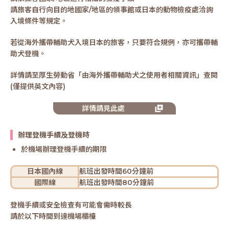
請旅客自行向目的地國家/地區的領事館或日本的動物檢疫處洽詢
入境條件等規定。
若從海外攜帶輔助犬入境日本的旅客，只要符合規例，亦可攜帶輔
助犬登機。
詳情請至厚生勞動省「由海外攜帶輔助犬之使用者相關資訊」查閱
(僅提供英文內容)
詳情請見此處
辦理登機手續及登機時
於機場辦理登機手續的期限
日本國內線
航班出發時間60分鐘前
國際線
航班出發時間80分鐘前
登機手續或安全檢查有可能會需時較長
請於以下時間到達機場櫃檯