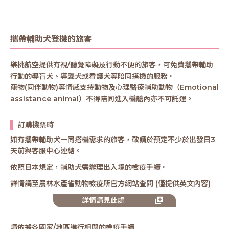
攜帶輔助犬登機的旅客
樂桃航空提供有視/聽覺障礙及行動不便的旅客，可免費攜帶輔助
行動的導盲犬、導聾犬或看護犬等陪同搭機的服務。
寵物(同伴動物)等情感支持動物及心理醫療輔助動物（Emotional
assistance animal）不得陪同進入機艙內亦不可託運。
訂購機票時
如有攜帶輔助犬一同搭機需求的旅客，敬請於預定不少於出發日3
天前與客服中心連絡。
依照日本規定，輔助犬需辦理出入境的檢疫手續。
詳情請至農林水產省動物檢疫所官方網站查閱 (僅提供英文內容)
詳情請見此處
請依據各國家/地區進行相關的檢疫手續