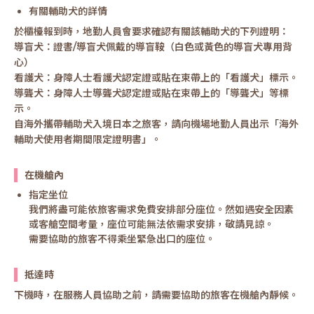
有關輔助犬的詳情
於櫃檯報到時，地勤人員會要求確認有關該輔助犬的下列證明：
導盲犬：證書/導盲犬佩戴的導盲鞍（白色或黃色的導盲犬專用背
心）
看護犬：身障人士看護犬認定證或貼在束帶上的「看護犬」標示。
導聾犬：身障人士導聾犬認定證或貼在束帶上的「導聾犬」等標
示。
自海外攜帶輔助犬入境日本之旅客，請向機場地勤人員出示「海外
輔助犬使用者期間限定證明書」。
在機艙內
指定坐位
我們將盡可能依旅客需求免費安排部分座位。然如遇安全因素
或客艙空間考量，座位可能無法依需求安排，敬請見諒。
需要協助的旅客不得乘坐緊急出口的座位。
抵達時
下機時，在服務人員協助之前，請需要協助的旅客在機艙內靜候。