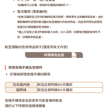
*如輪椅可以折疊，請提供折疊後的輪椅尺寸。
電池種類 (電動輪椅)
*如無法確認自己所持的輪椅或電池型號，敬請事先洽詢輪椅製造商。由於
電動輪椅所使用的電池屬於航空運輸中的危險物品，因此我們將在旅客搭
乘當日於機場確認電池規格。
*機上可接受之電池件數與電力功耗（Wh瓦時）因應電池種類會有所不
同，詳情請參閱此處。
航空運輸的危險物品例子(僅提供英文內容)
詳情請見此處
辦理登機手續及登機時
於機場辦理登機手續的期限
日本國內線
航班出發時間60分鐘前
國際線
航班出發時間80分鐘前
登機手續或安全檢查有可能會需時較長
請於以下時間到達機場櫃檯