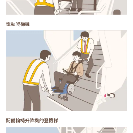
電動爬梯機
配備輪椅升降機的登機梯