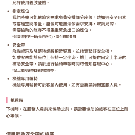
允許使用義肢登機。
指定座位
我們將盡可能依旅客需求免費安排部分座位。然如遇安全因素
或客艙空間考量，座位可能無法依需求安排，敬請見諒。
需要協助的旅客不得乘坐緊急出口的座位。
*如需選乘第一排(先行座位)，需付相關費用
安全帶
飛機起飛及降落時請將椅背豎直，並確實繫好安全帶。
如乘客未能於座位上保持一定坐姿、機上可提供固定上半身的
補助安全帶，請於進行輪椅申報時同時告知客服中心。
*禁止旅客攜帶自備的支撐帶。
機艙專用輪椅
機艙專用輪椅可於客艙內使用。如有需要請詢問空服人員。
抵達時
下機時，在服務人員前來協助之前，請需要協助的旅客在座位上耐
心等候。
使用輔助安全帶的旅客