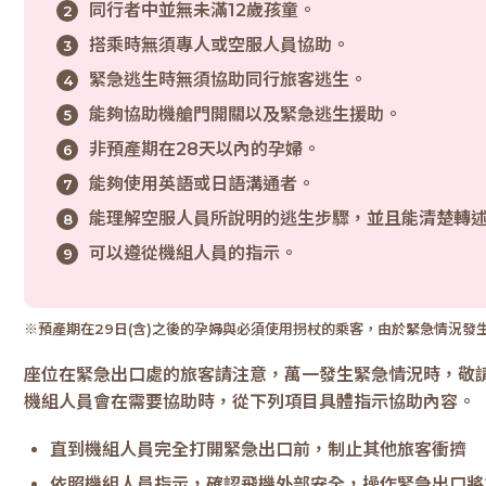
同行者中並無未滿12歲孩童。
搭乘時無須專人或空服人員協助。
緊急逃生時無須協助同行旅客逃生。
能夠協助機艙門開關以及緊急逃生援助。
非預產期在28天以內的孕婦。
能夠使用英語或日語溝通者。
能理解空服人員所說明的逃生步驟，並且能清楚轉
可以遵從機組人員的指示。
※預產期在29日(含)之後的孕婦與必須使用拐杖的乘客，由於緊急情況
座位在緊急出口處的旅客請注意，萬一發生緊急情況時，敬
機組人員會在需要協助時，從下列項目具體指示協助內容。
直到機組人員完全打開緊急出口前，制止其他旅客衝擠
依照機組人員指示，確認飛機外部安全，操作緊急出口將