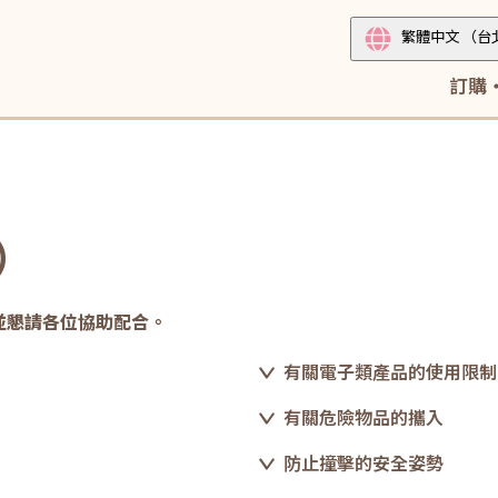
繁體中文
（台
訂購
）
並懇請各位協助配合。
有關電子類產品的使用限制
有關危險物品的攜入
防止撞擊的安全姿勢