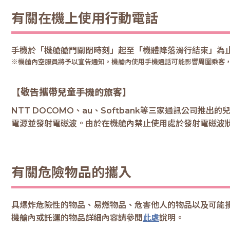
有關在機上使用行動電話
手機於「機艙艙門關閉時刻」起至「機體降落滑行結束」為
※機艙內空服員將予以宣告通知。機艙內使用手機通話可能影響周圍乘客
【敬告攜帶兒童手機的旅客】
NTT DOCOMO、au、Softbank等三家通訊公司
電源並發射電磁波。由於在機艙內禁止使用處於發射電磁波
有關危險物品的攜入
具爆炸危險性的物品、易燃物品、危害他人的物品以及可能
機艙內或託運的物品詳細內容請參閱
此處
說明。