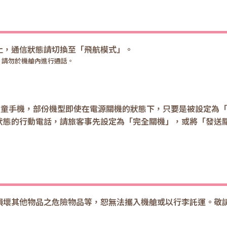
止，通信狀態請切換至「飛航模式」。
，請勿於機艙內進行通話。
推出的兒童手機，部份機型即使在電源關機的狀態下，只要是被設定為
狀態的行動電話，請旅客事先設定為「完全關機」，或將「發送
損壞其他物品之危險物品等，恕無法攜入機艙或以行李託運。敬