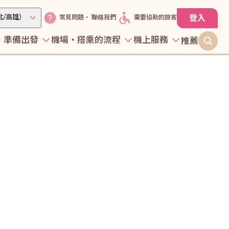
北/高雄）
登入
常見問題・ 聯絡我們
需要協助的旅客
・準備出發
機場・搭乘的流程
機上服務
推薦