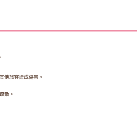
。
。
其他旅客造成傷害。
疏散。