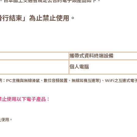
。日本國土交通省規定公告的電子類產品如下。
滑行結束」為止禁止使用。
攜帶式資料終端設備
個人電腦
：PC主機與無線滑鼠、數位音頻裝置、無線耳機互連等)、WiFi之互連式電
禁止使用以下電子產品：
上使用。