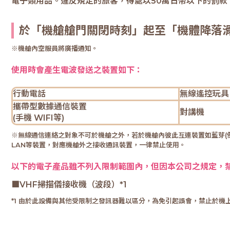
電子類用品。違反規定的旅客，得處以50萬日幣以下的罰款
於「機艙艙門關閉時刻」起至「機體降落
※機艙內空服員將廣播通知。
使用時會產生電波發送之裝置如下：
行動電話
無線遙控玩具
攜帶型數據通信裝置
對講機
(手機 WIFI等)
※無線通信連絡之對象不可於機艙之外，若於機艙內彼此互連裝置如藍芽(例
LAN等裝置，對應機艙外之接收通訊裝置，一律禁止使用。
以下的電子產品雖不列入限制範圍內，但因本公司之規定，
■VHF掃描儀接收機（波段）*1
*1 由於此設備與其他受限制之發訊器難以區分，為免引起誤會，禁止於機