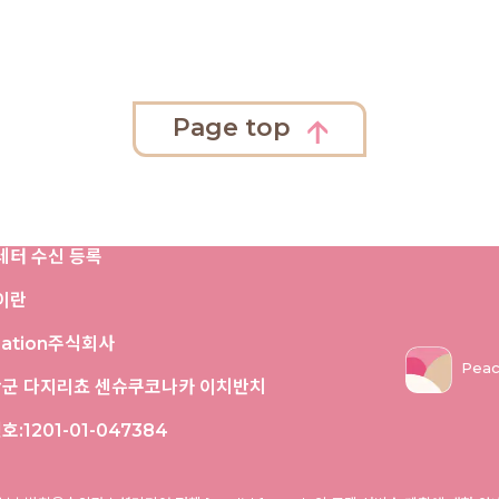
Page top
레터 수신 등록
정이란
iation주식회사
Peac
난군 다지리쵸 센슈쿠코나카 이치반치
:1201-01-047384