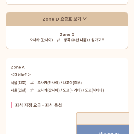
Zone D 요금표 보기
Zone D
오사카 (간사이) ⇄ 방콕 (수완 나품) / 싱가포르
Zone A
＜대상노선＞
서울(김포) ⇄ 오사카(간사이) / 나고야(중부)
서울(인천) ⇄ 오사카(간사이) / 도쿄(나리타) / 도쿄(하네다)
좌석 지정 요금・좌석 옵션
Minimum