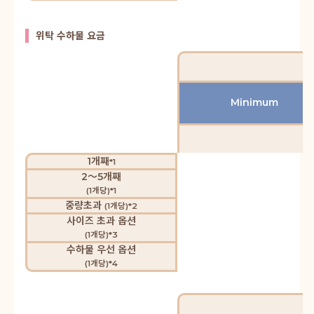
위탁 수하물 요금
Minimum
1개째
*1
2～5개째
(1개당)*1
중량초과
(1개당)*2
사이즈 초과 옵션
(1개당)*3
수하물 우선 옵션
(1개당)*4