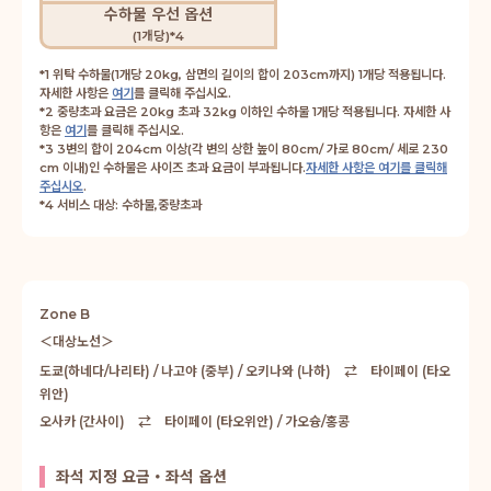
수하물 우선 옵션
(1개당)*4
*1 위탁 수하물(1개당 20kg, 삼면의 길이의 합이 203cm까지) 1개당 적용됩니다.
자세한 사항은
여기
를 클릭해 주십시오.
*2 중량초과 요금은 20kg 초과 32kg 이하인 수하물 1개당 적용됩니다. 자세한 사
항은
여기
를 클릭해 주십시오.
*3 3변의 합이 204cm 이상(각 변의 상한 높이 80cm/ 가로 80cm/ 세로 230
cm 이내)인 수하물은 사이즈 초과 요금이 부과됩니다.
자세한 사항은 여기를 클릭해
주십시오
.
*4 서비스 대상: 수하물,중량초과
Zone B
＜대상노선＞
도쿄(하네다/나리타) / 나고야 (중부) / 오키나와 (나하) ⇄ 타이페이 (타오
위안)
오사카 (간사이) ⇄ 타이페이 (타오위안) / 가오슝/홍콩
좌석 지정 요금・좌석 옵션