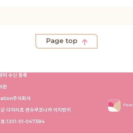
Page top
레터 수신 등록
정이란
iation주식회사
Peac
난군 다지리쵸 센슈쿠코나카 이치반치
:1201-01-047384