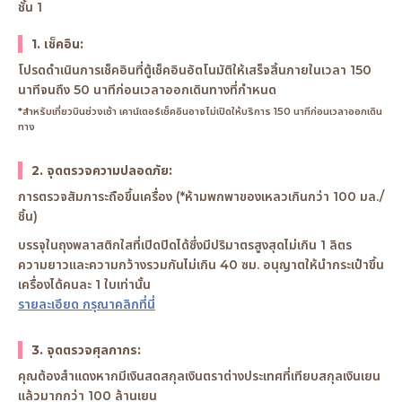
ชั้น 1
1. เช็คอิน:
โปรดดำเนินการเช็คอินที่ตู้เช็คอินอัตโนมัติให้เสร็จสิ้นภายในเวลา 150
นาทีจนถึง 50 นาทีก่อนเวลาออกเดินทางที่กำหนด
*สำหรับเที่ยวบินช่วงเช้า เคาน์เตอร์เช็คอินอาจไม่เปิดให้บริการ 150 นาทีก่อนเวลาออกเดิน
ทาง
2. จุดตรวจความปลอดภัย:
การตรวจสัมภาระถือขึ้นเครื่อง (*ห้ามพกพาของเหลวเกินกว่า 100 มล./
ชิ้น)
บรรจุในถุงพลาสติกใสที่เปิดปิดได้ซึ่งมีปริมาตรสูงสุดไม่เกิน 1 ลิตร
ความยาวและความกว้างรวมกันไม่เกิน 40 ซม. อนุญาตให้นำกระเป๋าขึ้น
เครื่องได้คนละ 1 ใบเท่านั้น
รายละเอียด กรุณาคลิกที่นี่
3. จุดตรวจศุลกากร:
คุณต้องสำแดงหากมีเงินสดสกุลเงินตราต่างประเทศที่เทียบสกุลเงินเยน
แล้วมากกว่า 100 ล้านเยน