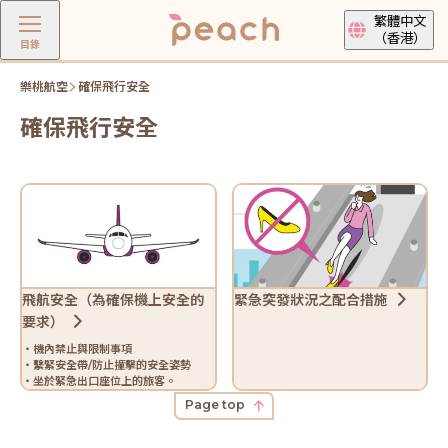
繁體中文
（香港）
目錄
樂桃航空
確保飛行安全
確保飛行安全
飛航安全（為確保機上安全的
緊急突發狀況之配合措施
要求）
・機內禁止與限制事項
・繫緊安全帶/防止撞擊的安全姿勢
・坐於緊急出口座位上的旅客。
Page top