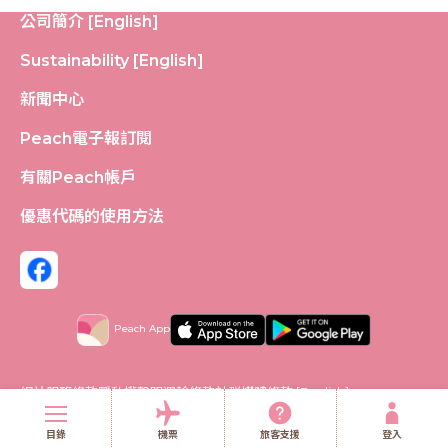
公司簡介 [English]
Sustainability [English]
新聞中心
Peach電子報訂閱
有關Peach帳戶
優惠代碼的使用方法
Peach App
網站服務條款
隱私權聲明
運輸條款
社群媒體條款 [English]
(C)
2026 Peach Aviation Limited
目錄
機票
旅客支援
登入