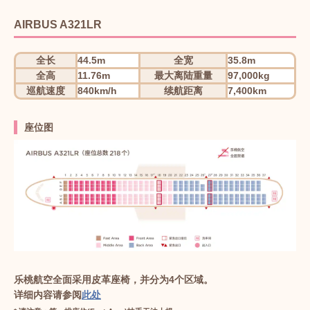
AIRBUS A321LR
全长
44.5m
全宽
35.8m
全高
11.76m
最大离陆重量
97,000kg
巡航速度
840km/h
续航距离
7,400km
座位图
乐桃航空全面采用皮革座椅，并分为4个区域。
详细内容请参阅
此处