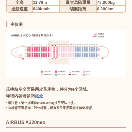
全高
11.76m
最大离陆重量
78,000kg
巡航速度
840km/h
续航距离
6,200km
座位图
乐桃航空全面采用皮革座椅，并分为4个区域。
详细内容请参阅
此处
* 请注意：第一排座位(Fast Area)扶手无法上提。
* ※椅背不可后倾 : 部分机型，所有座位采用固定式倾斜椅背。
AIRBUS A320neo