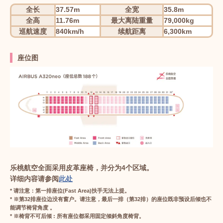
全长
37.57m
全宽
35.8m
全高
11.76m
最大离陆重量
79,000kg
巡航速度
840km/h
续航距离
6,300km
座位图
乐桃航空全面采用皮革座椅，并分为4个区域。
详细内容请参阅
此处
* 请注意：第一排座位(Fast Area)扶手无法上提。
* ※第32排座位边没有窗户。请注意，最后一排（第32排）的座位既非预设后倾也不
能调节椅背角度 。
* ※椅背不可后倾 : 所有座位都采用固定倾斜角度椅背。