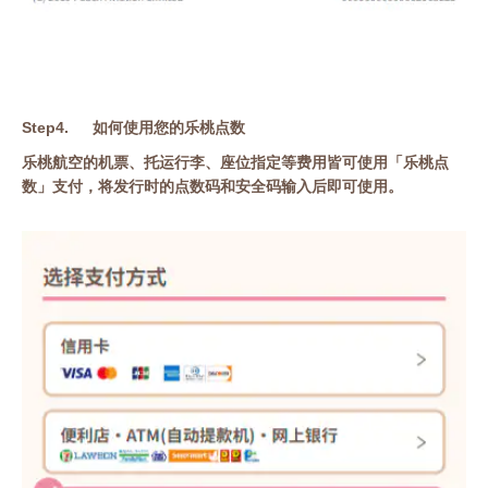
如何使用您的乐桃点数
乐桃航空的机票、托运行李、座位指定等费用皆可使用「乐桃点
数」支付，将发行时的点数码和安全码输入后即可使用。