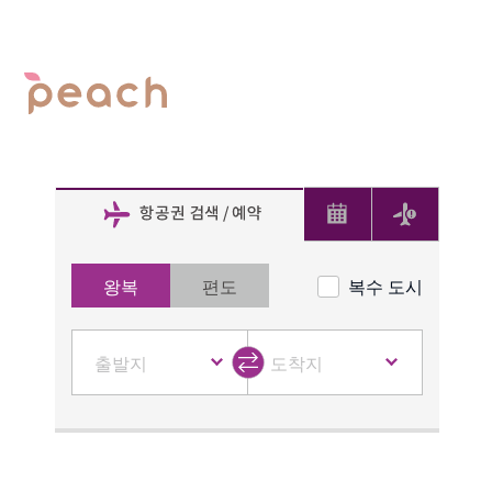
노선 / 운항 시간표
수하물（기내 / 위탁）
기내식（Tiny Table KISSA
운임의 종류 / 운임표
공항 가이드
기내지（MOMOMAG）
왕복
편도
복수 도시
요금과 수수료
기내 판매
탑승 수속 절차（탑승
기내에서 즐기는 방법
항공권 검색 / 예약
까지의 절차）