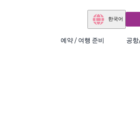
한국어
예약 / 여행 준비
공항
）
결제 방법
도움이 필요하신 고객
사용 기재/좌석 배치도
변경・취소・환불
운항 정보
피치 포인트
임산부 또는 유/소아 동반 고객
보안 (기내에서의 안전을 위한 당부 말씀)
영수증 발급
지연/결항 관련 
수하물（기내 / 위탁）
Peach 환승 주의사항
공식 온라인 샵
Peach계정
결항·지연·탑승
자주 묻는 질문 / 문의
도움이 필요하신 고객
좌석지정