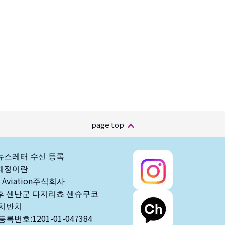
page top
h 뉴스레터 수신 등록
 계정이란
・Aviation주식회사
 센난군 다지리쵸 센슈쿠코
이치반치
록번호:1201-01-047384