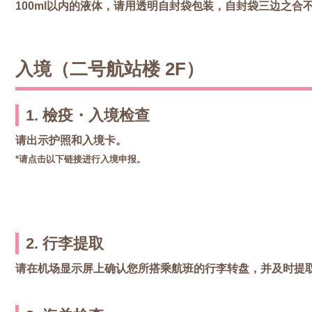
100ml以内的液体，请用透明自封袋包装，自封袋三边之合
入境（二号航站楼 2F）
1. 檢疫・入境检查
请出示护照和入境卡。
*请点击以下链接进行入境申报。
2. 行李提取
请在机场显示屏上确认您所搭乘航班的行李转盘，并及时提