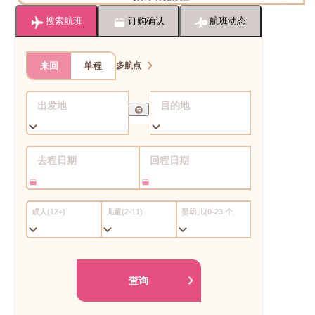
搜索航班
订购确认
航班动态
来回
单程
多航点