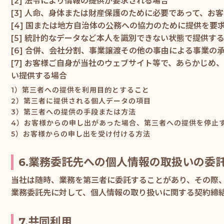
[2] 法令により情報の提供が要求される場合
[3] 人命、身体または財産保護のために必要であって、お
[4] 国または地方自治体の公務への協力のために提供を
[5] 統計的なデータなど本人を識別できない状態で提供す
[6] 合併、会社分割、事業譲渡その他の事由による事業の
[7] お客様ご自身が当社のウェブサイト等で、あらかじ
い提供する場合
1）第三者への提供を利用目的とすること
2）第三者に提供される個人データの項目
3）第三者への提供の手段または方法
4）お客様からの申し出があった場合、第三者への提供を停止
5）お客様からの申し出を受け付ける方法
6.業務委託先への個人情報の取扱いの委
当社は随時、業務を第三者に委託することがあり、その際
業務委託先に対して、個人情報の取り扱いに関する契約締
7.共同利用