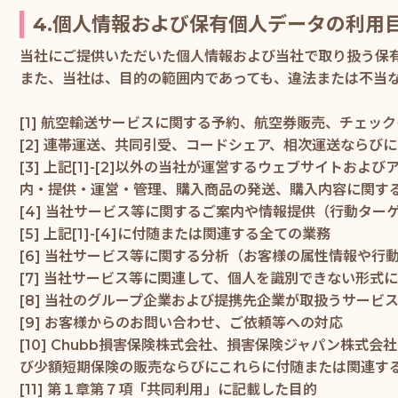
4.個人情報および保有個人データの利用
当社にご提供いただいた個人情報および当社で取り扱う保
また、当社は、目的の範囲内であっても、違法または不当
[1] 航空輸送サービスに関する予約、航空券販売、チェッ
[2] 連帯運送、共同引受、コードシェア、相次運送なら
[3] 上記[1]-[2]以外の当社が運営するウェブサイ
内・提供・運営・管理、購入商品の発送、購入内容に関す
[4] 当社サービス等に関するご案内や情報提供（行動タ
[5] 上記[1]-[4]に付随または関連する全ての業務
[6] 当社サービス等に関する分析（お客様の属性情報や
[7] 当社サービス等に関連して、個人を識別できない形式
[8] 当社のグループ企業および提携先企業が取扱うサー
[9] お客様からのお問い合わせ、ご依頼等への対応
[10] Chubb損害保険株式会社、損害保険ジャパン株
び少額短期保険の販売ならびにこれらに付随または関連する
[11] 第１章第７項「共同利用」に記載した目的