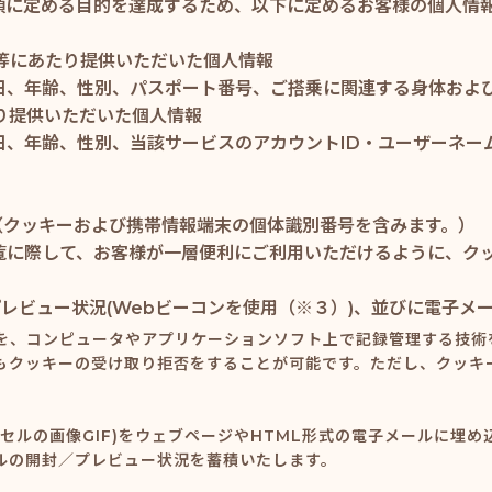
項に定める目的を達成するため、以下に定めるお客様の個人情
込み等にあたり提供いただいた個人情報
日、年齢、性別、パスポート番号、ご搭乗に関連する身体およ
たり提供いただいた個人情報
日、年齢、性別、当該サービスのアカウントID・ユーザーネー
歴（クッキーおよび携帯情報端末の個体識別番号を含みます。）
に際して、お客様が一層便利にご利用いただけるように、クッキ
プレビュー状況(Webビーコンを使用（※３）)、並びに電子
、コンピュータやアプリケーションソフト上で記録管理する技術を
もクッキーの受け取り拒否をすることが可能です。ただし、クッキ
クセルの画像GIF)をウェブページやHTML形式の電子メールに
ルの開封／プレビュー状況を蓄積いたします。