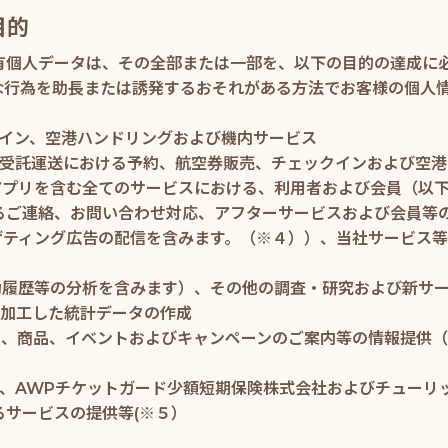
目的
有個人データは、その全部または一部を、以下の目的の達成に
な行為を助長または誘発するおそれがある方法でお客様の個人
クイン、空港ハンドリングおよび機内サービス
びに受託運送における予約、航空券販売、チェックインおよび空
トおよびアプリを含む全てのサービスにおける、利用者および会員
るご連絡、お問い合わせ対応、アフターサービスおよび会員等
ーゲティング広告の配信を含みます。（※４））、当社サービス
行動履歴等の分析を含みます）、その他の調査・研究および新サ
に加工した統計データの作成
ビス、商品、イベントおよびキャンペーンのご案内等の情報提供
式会社、AWPチケットガード少額短期保険株式会社およびチュ
サービスの提供等(※５）