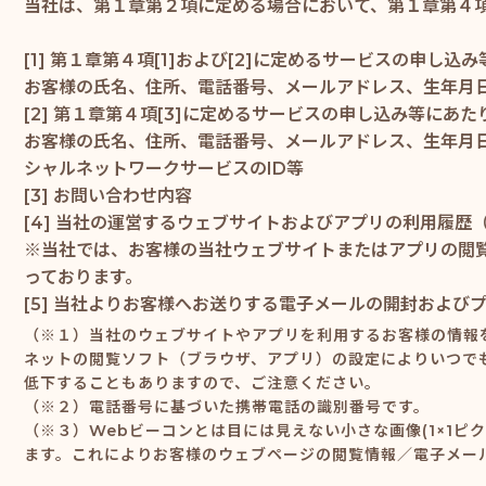
当社は、第１章第２項に定める場合において、第１章第４
[1] 第１章第４項[1]および[2]に定めるサービスの申し
お客様の氏名、住所、電話番号、メールアドレス、生年月
[2] 第１章第４項[3]に定めるサービスの申し込み等にあ
お客様の氏名、住所、電話番号、メールアドレス、生年月
シャルネットワークサービスのID等
[3] お問い合わせ内容
[4] 当社の運営するウェブサイトおよびアプリの利用履
※当社では、お客様の当社ウェブサイトまたはアプリの閲覧
っております。
[5] 当社よりお客様へお送りする電子メールの開封および
（※１）当社のウェブサイトやアプリを利用するお客様の情報を
ネットの閲覧ソフト（ブラウザ、アプリ）の設定によりいつで
低下することもありますので、ご注意ください。
（※２）電話番号に基づいた携帯電話の識別番号です。
（※３）Webビーコンとは目には見えない小さな画像(1×1ピ
ます。これによりお客様のウェブページの閲覧情報／電子メー