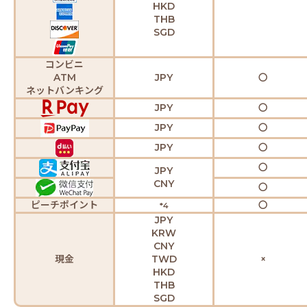
HKD
THB
SGD
コンビニ
ATM
JPY
〇
ネットバンキング
JPY
〇
JPY
〇
JPY
〇
〇
JPY
CNY
〇
ピーチポイント
〇
*4
JPY
KRW
CNY
現金
TWD
×
HKD
THB
SGD