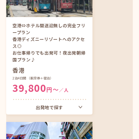
空港⇔ホテル間送迎無しの完全フリ
ープラン
香港ディズニーリゾートへのアクセ
ス◎
お仕事帰りでも出発可！夜出発朝帰
国プラン♪
香港
2泊4日間
（航空券＋宿泊）
39,800
円〜
／人
出発地で探す
大阪（関西）発