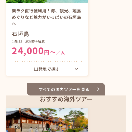
福岡発
楽ラク直行便利用！海、観光、離島
札幌発
めぐりなど魅力がいっぱいの石垣島
へ
石垣島
ツアーをもっと見る
1泊2日
（航空券＋宿泊）
24,000
円〜
／人
出発地で探す
東京（成田）発
すべての国内ツアーを見る
大阪（関西）発
おすすめ海外ツアー
福岡発
ツアーをもっと見る