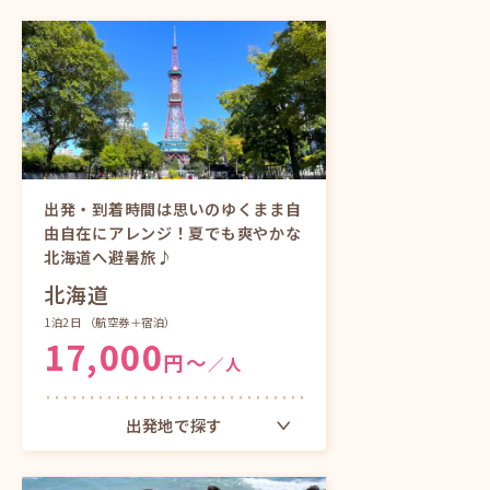
出発・到着時間は思いのゆくまま自
由自在にアレンジ！夏でも爽やかな
北海道へ避暑旅♪
北海道
1泊2日
（航空券＋宿泊）
17,000
円〜
／人
出発地で探す
東京（成田）発