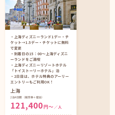
中部発
ツアーをもっと見る
・上海ディズニーランド1デー・チ
ケット→1.5デー・チケットに無料
で変更
・到着日の15：00～上海ディズニ
ーランドをご満喫
・上海ディズニーリゾートホテル
「トイストーリーホテル」泊
・2日目は、ホテル特典のアーリー
エントリーもご利用OK！
上海
2泊4日間
（航空券＋宿泊）
121,400
円〜
／人