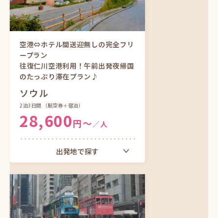
空港⇔ホテル間送迎無しの完全フリ
ープラン
往復仁川空港利用！午前出発夜帰国
のたっぷり滞在プラン♪
ソウル
2泊3日間
（航空券＋宿泊）
28,600
円〜
／人
出発地で探す
大阪（関西）発
ツアーをもっと見る