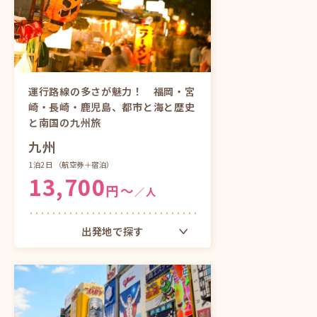
大阪（関西）発
ツアーをもっと見る
運行路線の多さが魅力！ 福岡・宮
崎・長崎・鹿児島、都市と海と歴史
と南国の九州旅
九州
1泊2日
（航空券＋宿泊）
13,700
円〜
／人
出発地で探す
東京（成田）発
大阪（関西）発