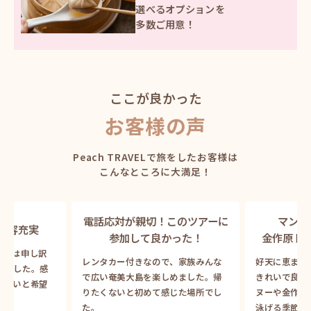
選べる
オプションを
多数ご用意！
ここが良かった
お客様の声
Peach TRAVELで旅をしたお客様は
こんなところに大満足！
切！
このツアーに
マングローブカヌーや
廉
良かった！
金作原トレッキングが最高！
廉価な
なので、家族みんな
好天に恵まれて夕日、星空がとても
ないく
を楽しめました。帰
きれいで良かった！マングローブカ
謝感激
めて感じた場所でし
ヌーや金作原も行きました。今度は
してお
泳げる季節に行きたいです。