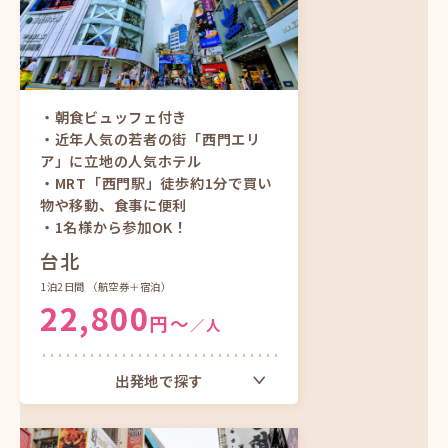
ツアーをもっと見る
・朝食ビュッフェ付き
・近年人気の若者の街「西門エリ
ア」に立地の人気ホテル
・MRT「西門駅」徒歩約1分で買い
物や移動、食事に便利
・1名様から参加OK！
台北
1泊2日間
（航空券＋宿泊）
22,800
円〜
／人
出発地で探す
東京（成田）発