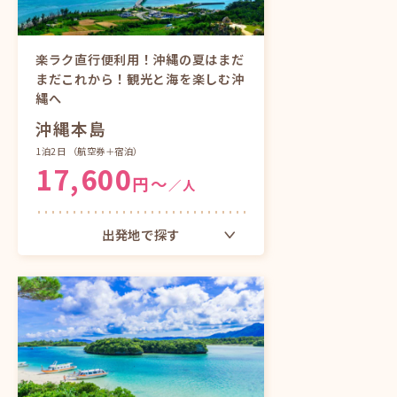
楽ラク直行便利用！沖縄の夏はまだ
まだこれから！観光と海を楽しむ沖
縄へ
沖縄本島
1泊2日
（航空券＋宿泊）
17,600
円〜
／人
出発地で探す
東京（成田）発
大阪（関西）発
中部発