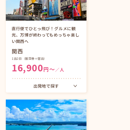
ツアーをもっと見る
直行便でひとっ飛び！グルメに観
光、万博が終わってもめっちゃ楽し
い関西へ
関西
1泊2日
（航空券＋宿泊）
16,900
円〜
／人
出発地で探す
東京（成田）発
ツアーをもっと見る