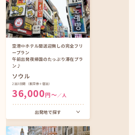
大阪（関西）発
中部発
那覇発
空港⇔ホテル間送迎無しの完全フリ
ープラン
ツアーをもっと見る
午前出発夜帰国のたっぷり滞在プラ
ン♪
ソウル
2泊3日間
（航空券＋宿泊）
36,000
円〜
／人
出発地で探す
東京（成田）発