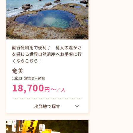
大阪（関西）発
ツアーをもっと見る
直行便利用で便利♪ 島人の温かさ
を感じる世界自然遺産へお手頃に行
くならこちら！
奄美
1泊2日
（航空券＋宿泊）
18,700
円〜
／人
出発地で探す
東京（成田）発