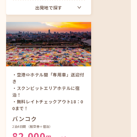
出発地で探す
東京（羽田）発
ツアーをもっと見る
・空港⇔ホテル間「専用車」送迎付
き
・スクンビットエリアホテルに宿
泊！
・無料レイトチェックアウト18：0
0まで！
バンコク
2泊4日間
（航空券＋宿泊）
82,000