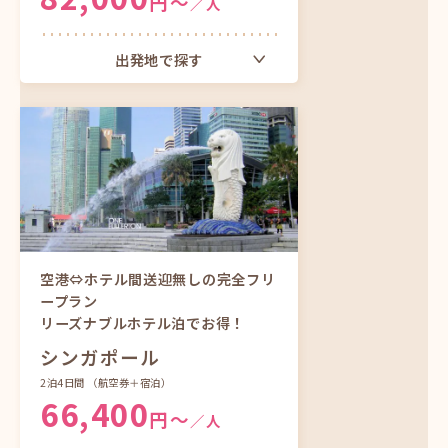
円〜
／人
出発地で探す
大阪（関西）発
ツアーをもっと見る
空港⇔ホテル間送迎無しの完全フリ
ープラン
リーズナブルホテル泊でお得！
シンガポール
2泊4日間
（航空券＋宿泊）
66,400
円〜
／人