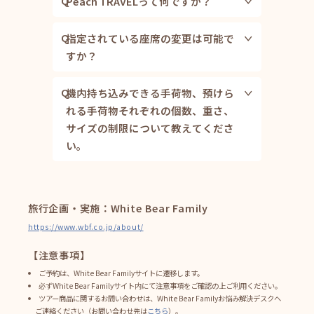
Q
Peach TRAVELって何ですか？
Peachが提供する航空券と、宿泊がセット
になったお得なパッケージツアーサービス
Q
指定されている座席の変更は可能で
です。
すか？
当日空港での座席指定の追加や変更は一切
できません。座席指定の追加や変更は必ず
Q
機内持ち込みできる手荷物、預けら
ご出発日前で弊社営業時間内にお問い合わ
れる手荷物それぞれの個数、重さ、
せくださいませ。
サイズの制限について教えてくださ
い。
＝機内持ち込みできる手荷物条件＝
・身の回りのもの（ハンドバッグ、カメ
ラ、傘など）を含め1人2個まで
・1人あたり合計7.0kgまで
旅行企画・実施：White Bear Family
・3辺の合計が115cm以内
https://www.wbf.co.jp/about/
＝預けられる手荷物条件＝
【注意事項】
・ツアー用の航空券の場合、お一人様１個2
ご予約は、White Bear Familyサイトに遷移します。
0㎏までが無料です。
必ずWhite Bear Familyサイト内にて注意事項をご確認の上ご利用ください。
・3辺の合計が203cm以内
ツアー商品に関するお問い合わせは、White Bear Familyお悩み解決デスクへ
ご連絡ください（お問い合わせ先は
こちら
）。