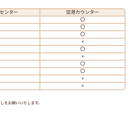
センター
空港
カウンター
〇
〇
〇
×
〇
×
〇
〇
×
×
直しをお願いいたします。