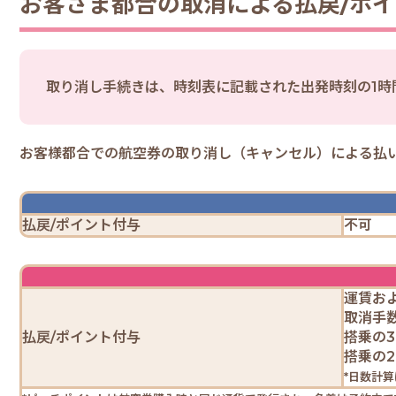
お客さま都合の取消による払戻/
ポイ
取り消し手続きは、時刻表に記載された出発時刻の1時
お客様都合での航空券の取り消し（キャンセル）による払
払戻/ポイント付与
不可
運賃お
取消手
払戻/
ポイント付与
搭乗の3
搭乗の2
*日数計