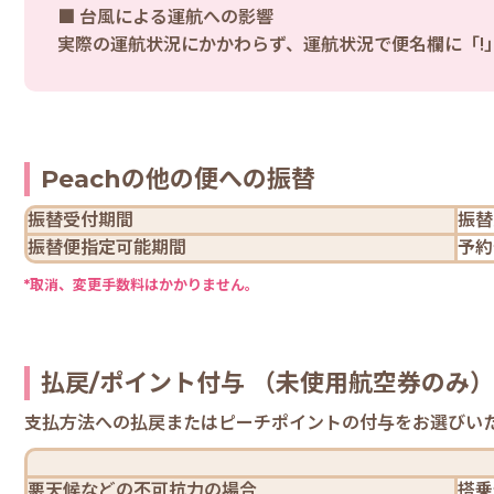
■ 台風による運航への影響
実際の運航状況にかかわらず、運航状況で便名欄に「!
Peachの他の便への振替
振替受付
期間
振替
振替便指定
可能期間
予約
*取消、変更手数料はかかりません。
払戻/ポイント付与 （未使用航空券のみ）
支払方法への払戻またはピーチポイントの付与をお選びい
悪天候などの
不可抗力の場合
搭乗