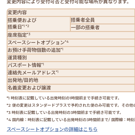
変更内容により受付可否と受付可能な場所が異なります。
変更内容
搭乗
者全員
搭乗便
および
搭乗日
*1 *2
一部の
搭乗者
座席指定
*3
スペースシート
オプション
*4
お預け手荷物
個数の追加
*1
運賃種別
パスポート情報
*1
連絡先
メールアドレス
*1
出発地/
目的地
名義変更
および譲渡
*1 時刻表に記載している出発時刻の1時間前まで手続き可能です。
*2 便の変更はスタンダードプラスで予約された便のみ可能です。その
*3 時刻表に記載している出発時刻の3時間前まで手続き可能です。
*4 国内線：時刻表に記載している出発時刻の3時間前まで/ 国際線：
スペースシートオプションの詳細はこちら