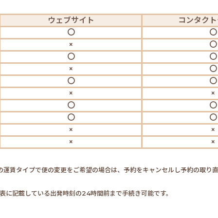
ウェブ
サイト
コンタクト
〇
〇
×
〇
〇
〇
×
〇
〇
〇
×
×
〇
〇
〇
〇
×
×
×
×
他の運賃タイプで便の変更をご希望の場合は、予約をキャンセルし予約の取り
時刻表に記載している出発時刻の24時間前まで手続き可能です。