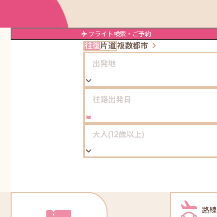
フライト検索
・ご予約
往復
片道
複数都市
路線