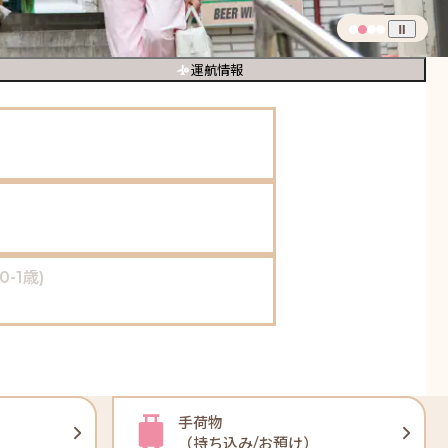
運航情報
手荷物
（持ち込み/お預け）