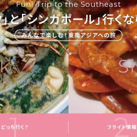
Fun! Trip
to the Southeast
ク」と
「シンガポール」
行くな
1
2
どっち行く？
フライト情報