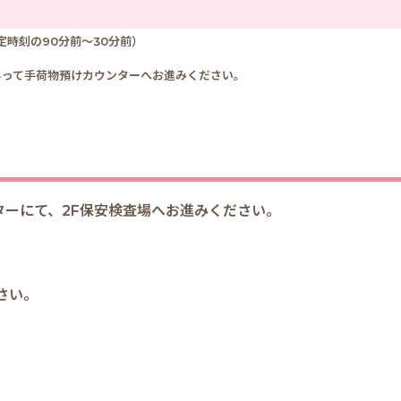
時刻の90分前～30分前）
もって手荷物預けカウンターへお進みください。
）
ーにて、2F保安検査場へお進みください。
さい。