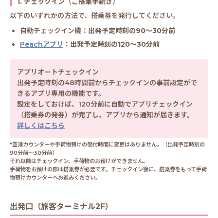
1. チェックイン（ご搭乗手続き）
以下のいずれかの方法で、搭乗券を発行してください。
自動チェックイン機：
出発予定時刻の90～30分前
Peachアプリ
：
出発予定時刻の120～30分前
アプリオートチェックイン
出発予定時刻の48時間前からチェックインの事前設定がで
きるアプリ専用の機能です。
設定をしておけば、120分前に自動でアプリチェックイン
（搭乗券の発券）が完了し、アプリから通知が届きます。
詳しくはこちら
*空港カウンターや手荷物預けの受付時間に変更はありません。（出発予定時刻の
90分前～30分前）
それ以降はチェックイン、手荷物のお預けができません。
手荷物をお預けの際は搭乗券が必要です。チェックイン後に、搭乗券をもって手荷
物預けカウンターへお進みください。
出発口（旅客ターミナル2F）