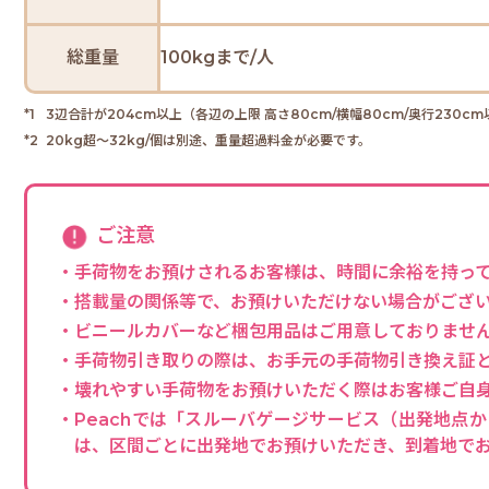
総重量
100kgまで/人
3辺合計が204cm以上（各辺の上限 高さ80cm/横幅80cm/奥行23
20kg超～32kg/個は別途、重量超過料金が必要です。
ご注意
・手荷物をお預けされるお客様は、時間に余裕を持っ
・搭載量の関係等で、お預けいただけない場合がござ
・ビニールカバーなど梱包用品はご用意しておりませ
・手荷物引き取りの際は、お手元の手荷物引き換え証
・壊れやすい手荷物をお預けいただく際はお客様ご自
・Peachでは「スルーバゲージサービス（出発地
は、区間ごとに出発地でお預けいただき、到着地で