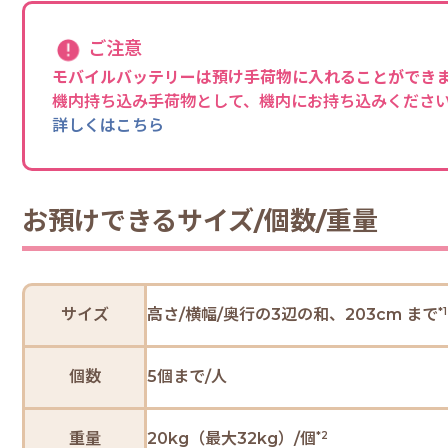
ご注意
モバイルバッテリーは預け手荷物に入れることができ
機内持ち込み手荷物として、機内にお持ち込みくださ
詳しくはこちら
お預けできるサイズ/個数/重量
サイズ
高さ/横幅/奥行の3辺の和、203cm まで
*1
個数
5個まで/人
重量
20kg（最大32kg）/個
*2