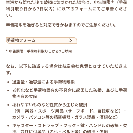
空港から離れた後で破損に気づかれた場合は、申告期限内（手荷
物引取り日から7日以内）に以下のフォームにてご申告くださ
い。
申告期限を過ぎると対応できかねますのでご注意ください。
手荷物フォーム
申告期限：手荷物引取り日から7日以内
なお、以下に該当する場合は航空会社免責とさせていただきま
す。
過重量・過容量による手荷物破損
老朽化など手荷物固有の不具合に起因した破損、並びに手荷
物固有の欠陥
壊れやすいものなど性質から生じた破損
（例：楽器・スポーツ用品（サーフボード、自転車など）・
カメラ・パソコン等の精密機器・ガラス製品・酒類など）
キャスター・ストラップ・フック・鍵・ハンドルの破損・欠
損、並びに付属品（名札・ベルト等）の破損・欠損