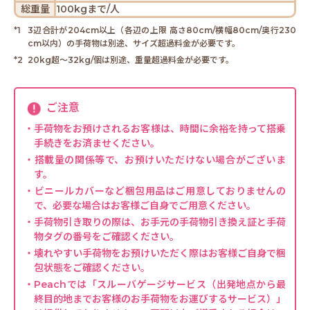
総重量
100kgまで/人
3辺合計が204cm以上（各辺の上限 高さ80cm/横幅80cm/奥行230
cm以内）の手荷物は別途、サイズ超過料金が必要です。
20kg超～32kg/個は別途、重量超過料金が必要です。
ご注意
・手荷物をお預けされるお客様は、時間に余裕を持って搭乗
手続きをお済ませください。
・搭載量の関係等で、お預けいただけない場合がございま
す。
・ビニールカバーなど梱包用品はご用意しておりませんの
で、必要な場合はお客様ご自身でご用意ください。
・手荷物引き取りの際は、お手元の手荷物引き換え証と手荷
物タグの番号をご確認ください。
・壊れやすい手荷物をお預けいただく際はお客様ご自身で梱
包状態をご確認ください。
・Peachでは「スルーバゲージサービス（出発地点から最
終目的地までお客様のお手荷物をお運びするサービス）」