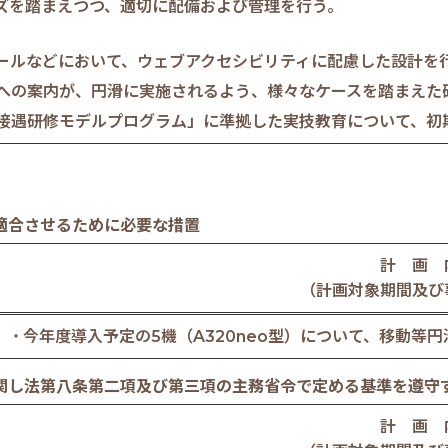
ズを踏まえつつ、適切に配備および管理を行う。
ールなどにおいて、ウェブアクセシビリティに配慮した設計を
への案内が、円滑に実施されるよう、様々なケースを踏まえた
接遇研修モデルプログラム」に準拠した実技教育について、初
適合させるために必要な措置
計 画 
（計画対象期間及び
今年度導入予定の5機（A320neo型）について、移動等
関し法第八条第二項及び第三項の主務省令で定める基準を遵守
計 画 