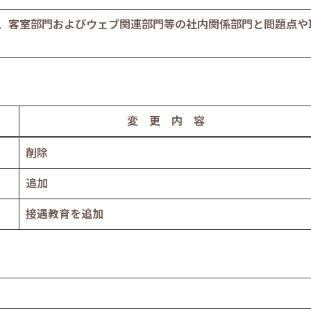
、客室部門およびウェブ関連部門等の社内関係部門と問題点や
変 更 内 容
削除
追加
接遇教育を追加