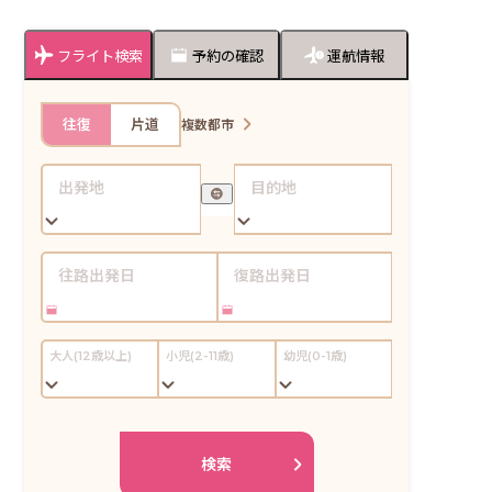
フライト検索
予約の確認
運航情報
往復
片道
複数都市