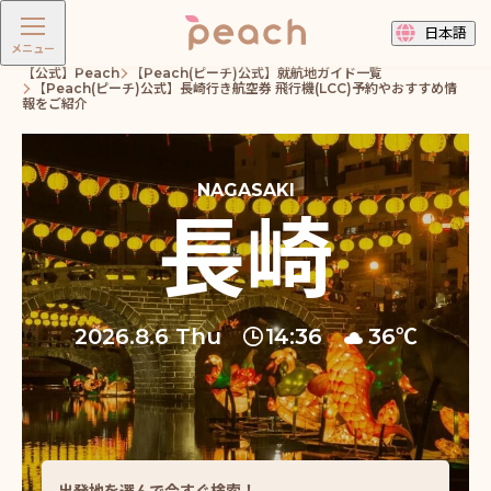
日本語
メニュー
【公式】Peach
【Peach(ピーチ)公式】就航地ガイド一覧
【Peach(ピーチ)公式】長崎行き航空券 飛行機(LCC)予約やおすすめ情
報をご紹介
長崎
2026.8.6 Thu
14:36
36℃
出発地を選んで今すぐ検索！