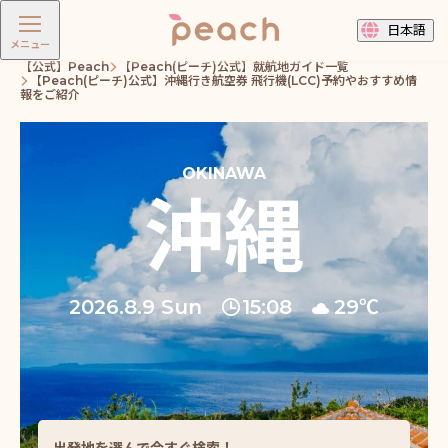
日本語
メニュー
【公式】Peach
【Peach(ピーチ)公式】就航地ガイド一覧
【Peach(ピーチ)公式】沖縄行き航空券 飛行機(LCC)予約やおすすめ情
報をご紹介
沖縄
2026.8.9 Sun
15:08
29℃
出発地を選んで今すぐ検索！