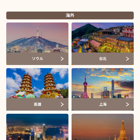
海外
ソウル
台北
高雄
上海